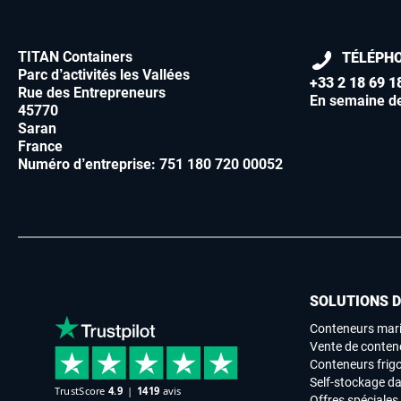
TITAN Containers
TÉLÉPH
Parc d’activités les Vallées
+33 2 18 69 1
Rue des Entrepreneurs
En semaine d
45770
Saran
France
Numéro d’entreprise: 751 180 720 00052
SOLUTIONS 
Conteneurs mari
Vente de conten
Conteneurs frigo
Self-stockage da
Offres spéciales