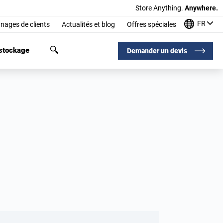
Store Anything.
Anywhere.
FR
nages de clients
Actualités et blog
Offres spéciales
 stockage
Demander un devis