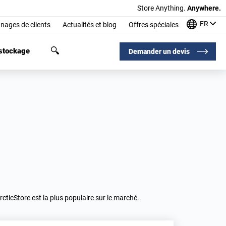
Store Anything.
Anywhere.
FR
nages de clients
Actualités et blog
Offres spéciales
 stockage
Demander un devis
rcticStore est la plus populaire sur le marché.