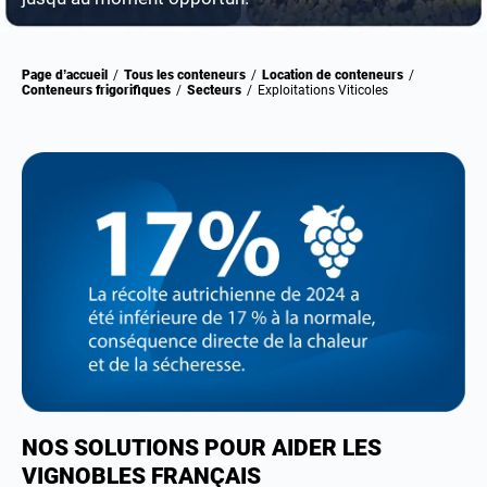
Page d’accueil
/
Tous les conteneurs
/
Location de conteneurs
/
Conteneurs frigorifiques
/
Secteurs
/
Exploitations Viticoles
NOS SOLUTIONS POUR AIDER LES
VIGNOBLES FRANÇAIS