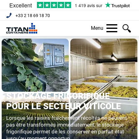
+33 2 18 69 18 70
Menu
STOCKAGE FRIGORIFIQUE
POUR LE SECTEUR VITICOLE
Lorsque les raisins fraîchement récoltés ne peuvent
pas être transformés immédiatement, le stockage
frigorifique permet de les conserver en parfait état
jusqu’au moment opportun.