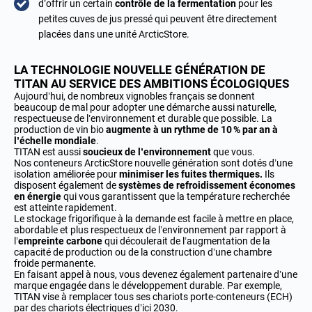
d’offrir un certain
contrôle de la fermentation
pour les
petites cuves de jus pressé qui peuvent être directement
placées dans une unité ArcticStore.
LA TECHNOLOGIE NOUVELLE GÉNÉRATION DE
TITAN AU SERVICE DES AMBITIONS ÉCOLOGIQUES
Aujourd’hui, de nombreux vignobles français se donnent
beaucoup de mal pour adopter une démarche aussi naturelle,
respectueuse de l’environnement et durable que possible. La
production de vin bio
augmente à un rythme de 10 % par an à
l’échelle mondiale
.
TITAN est aussi
soucieux de l’environnement
que vous.
Nos conteneurs ArcticStore nouvelle génération sont dotés d’une
isolation améliorée pour
minimiser les fuites thermiques.
Ils
disposent également de
systèmes de refroidissement économes
en énergie
qui vous garantissent que la température recherchée
est atteinte rapidement.
Le stockage frigorifique à la demande est facile à mettre en place,
abordable et plus respectueux de l’environnement par rapport à
l’
empreinte carbone
qui découlerait de l’augmentation de la
capacité de production ou de la construction d’une chambre
froide permanente.
En faisant appel à nous, vous devenez également partenaire d’une
marque engagée dans le développement durable. Par exemple,
TITAN vise à remplacer tous ses chariots porte-conteneurs (ECH)
par des chariots électriques d’ici 2030.