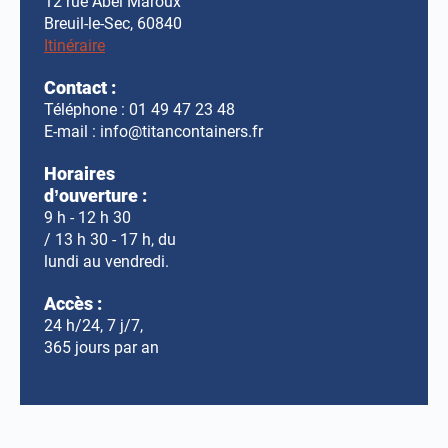
12 rue Abel Maroux
Breuil-le-Sec, 60840
Itinéraire
Contact :
Téléphone :
01 49 47 23 48
E-mail :
info@titancontainers.fr
Horaires
d’ouverture :
9 h - 12 h 30
/ 13 h 30 - 17 h, du
lundi au vendredi.
Accès :
24 h/24, 7 j/7,
365 jours par an