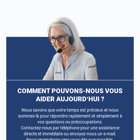
ORLÉANS SELF-STOCKAGE
(4)
Avis Google
Parc d’Activités des Vallées
Saran, 45770
TOUS LES DÉTAILS
COMMENT POUVONS-NOUS VOUS
TREMBLAY-EN-FRANCE SELF-STOCKAGE
AIDER AUJOURD’HUI ?
(4,3)
Avis Google
Nous savons que votre temps est précieux et nous
sommes là pour répondre rapidement et simplement à
23 rue Henri Farman
Tremblay-en-France, 93290
vos questions ou préoccupations.
Contactez-nous par téléphone pour une assistance
directe et immédiate ou envoyez-nous un e-mail.
TOUS LES DÉTAILS
Nous reviendrons vers vous dès que possible.