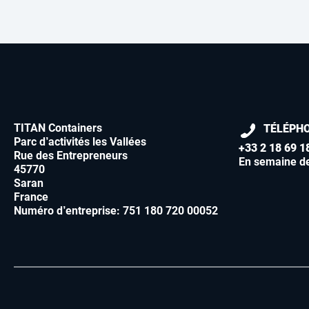
TITAN Containers
TÉLÉPH
Parc d’activités les Vallées
+33 2 18 69 1
Rue des Entrepreneurs
En semaine d
45770
Saran
France
Numéro d’entreprise: 751 180 720 00052