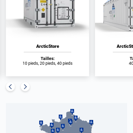
ArcticStore
ArcticS
Tailles:
T
10 pieds, 20 pieds, 40 pieds
40