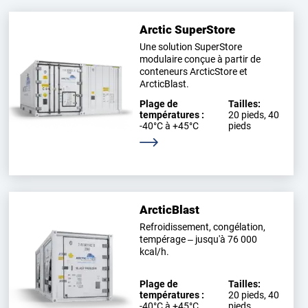
Arctic SuperStore
Une solution SuperStore
modulaire conçue à partir de
conteneurs ArcticStore et
ArcticBlast.
Plage de
Tailles:
températures :
20 pieds, 40
-40°C à +45°C
pieds
En savoir plus
ArcticBlast
Refroidissement, congélation,
tempérage – jusqu'à 76 000
kcal/h.
Plage de
Tailles:
températures :
20 pieds, 40
-40°C à +45°C
pieds