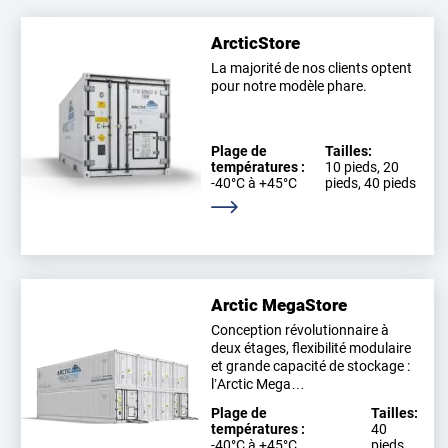
ArcticStore
La majorité de nos clients optent
pour notre modèle phare.
Plage de
Tailles:
températures :
10 pieds, 20
-40°C à +45°C
pieds, 40 pieds
En savoir plus
Arctic MegaStore
Conception révolutionnaire à
deux étages, flexibilité modulaire
et grande capacité de stockage :
l’Arctic Mega…
Plage de
Tailles:
températures :
40
-40°C à +45°C
pieds