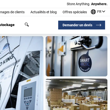
Store Anything.
Anywhere.
FR
nages de clients
Actualités et blog
Offres spéciales
 stockage
Demander un devis