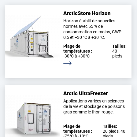
ArcticStore Horizon
Horizon établit de nouvelles
normes avec 55 % de
consommation en moins, GWP
0,5 et −30 °C à +30 °C.
Plage de
Tailles:
températures :
40
-30°C à +30°C
pieds
En savoir plus
Arctic UltraFreezer
Applications variées en sciences
de la vie et stockage de poissons
gras comme le thon rouge.
Plage de
Tailles:
températures :
20 pieds, 40
-75°C à -10°C
pieds