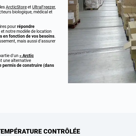
les
ArcticStore
et
UltraFreezer
,
cteurs biologique, médical et
aires pour
répondre
, et notre modèle de location
s en fonction de vos besoins
.
tissement, mais aussi d’assurer
partie d’un
« Arctic
nt une alternative
e permis de construire (dans
TEMPÉRATURE CONTRÔLÉE