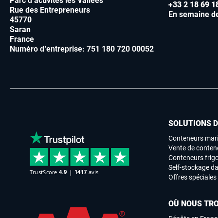
Parc d’activités les Vallées
+33 2 18 69 1
Rue des Entrepreneurs
En semaine d
45770
Saran
France
Numéro d’entreprise: 751 180 720 00052
SOLUTIONS 
Conteneurs mari
Vente de conten
Conteneurs frigo
Self-stockage da
Offres spéciales
OÙ NOUS TR