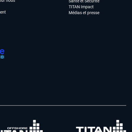
our nous
Santé et Sécurité
TITAN Impact
ment
Médias et presse