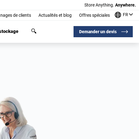
Store Anything.
Anywhere.
FR
nages de clients
Actualités et blog
Offres spéciales
 stockage
Demander un devis