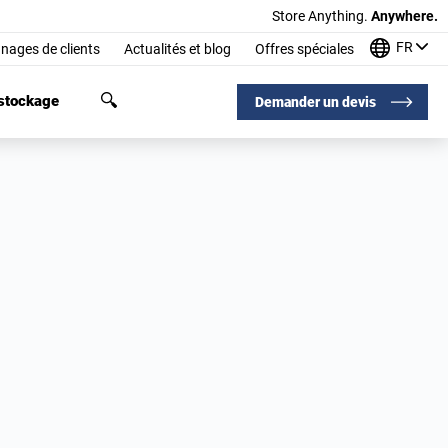
Store Anything.
Anywhere.
FR
nages de clients
Actualités et blog
Offres spéciales
 stockage
Demander un devis