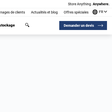
Store Anything.
Anywhere.
FR
nages de clients
Actualités et blog
Offres spéciales
 stockage
Demander un devis