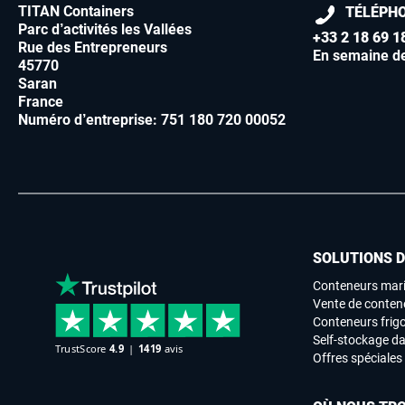
TITAN Containers
TÉLÉPH
Parc d’activités les Vallées
+33 2 18 69 1
Rue des Entrepreneurs
En semaine d
45770
Saran
France
Numéro d’entreprise: 751 180 720 00052
SOLUTIONS 
Conteneurs mari
Vente de conten
Conteneurs frigo
Self-stockage da
Offres spéciales