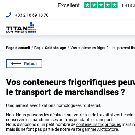
+33 2 18 69 18 70
Page d’accueil
/
Faq
/
Cold storage
/
Vos conteneurs frigorifiques peuvent-il
Retour
Vos conteneurs frigorifiques peuve
le transport de marchandises ?
Uniquement avec fixations homologuées route/rail.
Non. Nous pouvons les déplacer sur votre lieu de travail si vos besoi
conserver les marchandises au frais pendant le transport.
Nous disposons d’un petit nombre de
conteneurs frigorifiques
maritim
mais ils ne font pas partie de notre vaste
gamme ArcticStore
.