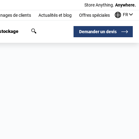
Store Anything.
Anywhere.
FR
nages de clients
Actualités et blog
Offres spéciales
 stockage
Demander un devis