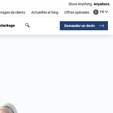
Store Anything.
Anywhere.
FR
nages de clients
Actualités et blog
Offres spéciales
 stockage
Demander un devis