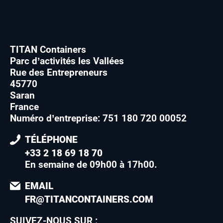
TITAN Containers
Parc d’activités les Vallées
Rue des Entrepreneurs
45770
Saran
France
Numéro d’entreprise: 751 180 720 00052
TÉLÉPHONE
+33 2 18 69 18 70
En semaine de 09h00 à 17h00
.
EMAIL
FR@TITANCONTAINERS.COM
SUIVEZ-NOUS SUR :