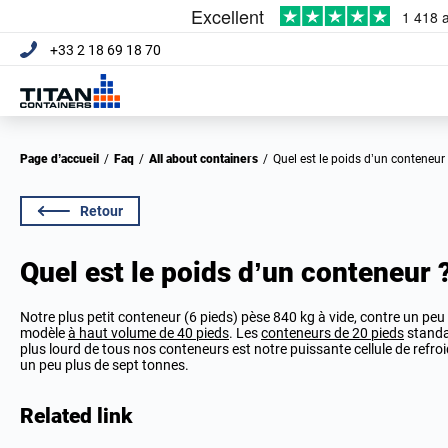
+33 2 18 69 18 70
Page d’accueil
/
Faq
/
All about containers
/
Quel est le poids d’un conteneur
Retour
Quel est le poids d’un conteneur 
Notre plus petit conteneur (6 pieds) pèse 840 kg à vide, contre un pe
modèle
à haut volume de 40 pieds
. Les
conteneurs de 20 pieds
standar
plus lourd de tous nos conteneurs est notre puissante cellule de refr
un peu plus de sept tonnes.
Related link