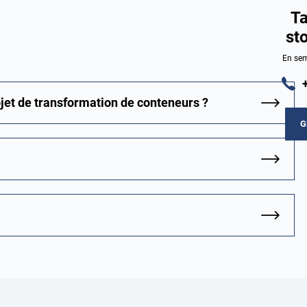
Ta
st
En sem
ojet de transformation de conteneurs ?
G