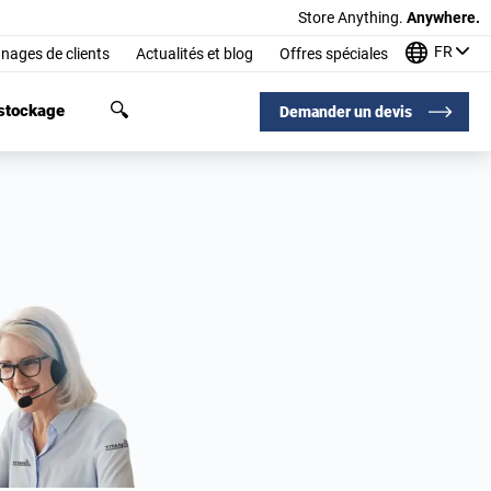
Store Anything.
Anywhere.
FR
nages de clients
Actualités et blog
Offres spéciales
 stockage
Demander un devis