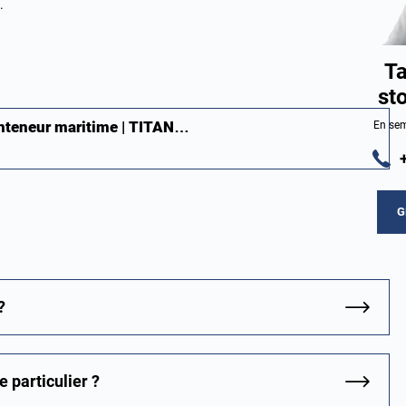
.
Ta
st
onteneur maritime | TITAN…
En sem
G
?
 particulier ?