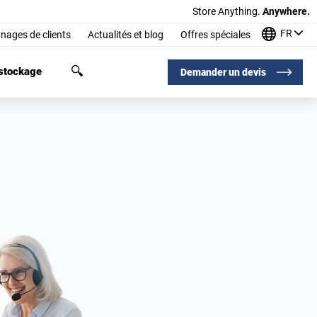
Store Anything.
Anywhere.
FR
nages de clients
Actualités et blog
Offres spéciales
 stockage
Demander un devis