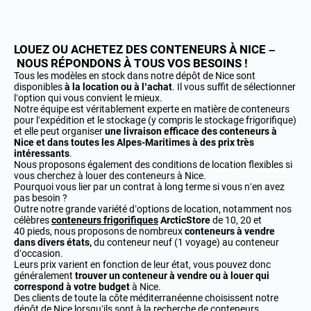
LOUEZ OU ACHETEZ DES CONTENEURS À NICE –
NOUS RÉPONDONS À TOUS VOS BESOINS !
Tous les modèles en stock dans notre dépôt de Nice sont
disponibles
à la location ou à l’achat
. Il vous suffit de sélectionner
l’option qui vous convient le mieux.
Notre équipe est véritablement experte en matière de conteneurs
pour l’expédition et le stockage (y compris le stockage frigorifique)
et elle peut organiser
une livraison efficace des conteneurs à
Nice et dans toutes les
Alpes-Maritimes
à des prix très
intéressants
.
Nous proposons également des conditions de location flexibles si
vous cherchez à louer des conteneurs à Nice.
Pourquoi vous lier par un contrat à long terme si vous n’en avez
pas besoin ?
Outre notre grande variété d’options de location, notamment nos
célèbres
conteneurs frigorifiques
ArcticStore
de 10, 20 et
40 pieds, nous proposons de nombreux
conteneurs à vendre
dans divers états,
du conteneur neuf (1 voyage) au conteneur
d’occasion.
Leurs prix varient en fonction de leur état, vous pouvez donc
généralement
trouver un conteneur à vendre ou à louer qui
correspond à votre budget
à Nice.
Des clients de toute la côte méditerranéenne choisissent notre
dépôt de Nice lorsqu’ils sont à la recherche de conteneurs