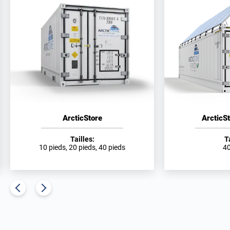
ArcticStore
ArcticS
Tailles:
T
10 pieds, 20 pieds, 40 pieds
40