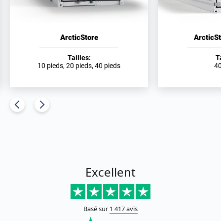
ArcticStore
ArcticS
Tailles:
T
10 pieds, 20 pieds, 40 pieds
40