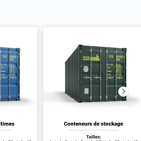
R
itimes
Conteneurs de stockage
Tailles: