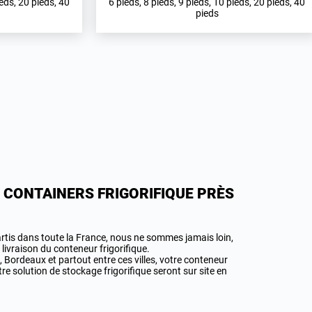
ieds, 20 pieds, 40
6 pieds, 8 pieds, 9 pieds, 10 pieds, 20 pieds, 40
pieds
AN CONTAINERS FRIGORIFIQUE PRÈS
artis dans toute la France, nous ne sommes jamais loin,
 livraison du conteneur frigorifique.
 Bordeaux et partout entre ces villes, votre conteneur
e solution de stockage frigorifique seront sur site en