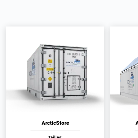
ArcticStore
A
Tailles: