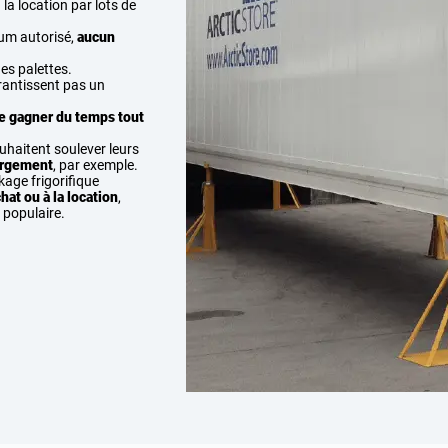
la location par lots de
um autorisé,
aucun
es palettes.
arantissent pas un
e gagner du temps tout
ouhaitent soulever leurs
hargement
, par exemple.
age frigorifique
at ou à la location
,
s populaire.