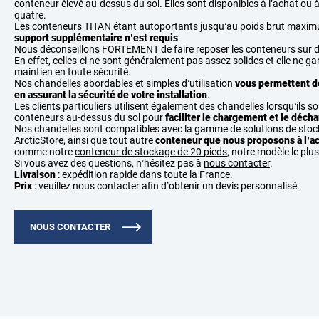
conteneur élevé au-dessus du sol. Elles sont disponibles à l’achat ou à 
quatre.
Les conteneurs TITAN étant autoportants jusqu’au poids brut maxim
support supplémentaire n’est requis
.
Nous déconseillons FORTEMENT de faire reposer les conteneurs sur d
En effet, celles-ci ne sont généralement pas assez solides et elle ne g
maintien en toute sécurité.
Nos chandelles abordables et simples d’utilisation
vous permettent d
en assurant la sécurité de votre installation
.
Les clients particuliers utilisent également des chandelles lorsqu’ils s
conteneurs au-dessus du sol pour
faciliter le chargement et le déc
Nos chandelles sont compatibles avec la gamme de solutions de stock
ArcticStore
, ainsi que tout autre
conteneur que nous proposons à l’ach
comme notre
conteneur de stockage de 20 pieds
, notre modèle le plu
Si vous avez des questions, n’hésitez pas à
nous contacter
.
Livraison
: expédition rapide dans toute la France.
Prix
: veuillez nous contacter afin d’obtenir un devis personnalisé.
NOUS CONTACTER