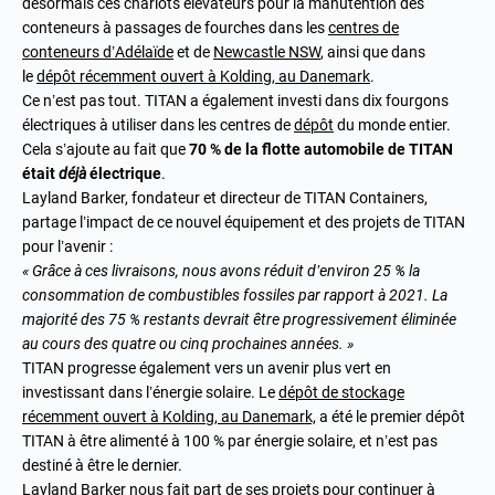
désormais ces chariots élévateurs pour la manutention des
conteneurs à passages de fourches dans les
centres de
conteneurs d’Adélaïde
et de
Newcastle NSW
, ainsi que dans
le
dépôt récemment ouvert à Kolding, au Danemark
.
Ce n’est pas tout. TITAN a également investi dans dix fourgons
électriques à utiliser dans les centres de
dépôt
du monde entier.
Cela s’ajoute au fait que
70 % de la flotte automobile de TITAN
était
déjà
électrique
.
Layland Barker, fondateur et directeur de TITAN Containers,
partage l’impact de ce nouvel équipement et des projets de TITAN
pour l’avenir :
« Grâce à ces livraisons, nous avons réduit d’environ 25 % la
consommation de combustibles fossiles par rapport à 2021. La
majorité des 75 % restants devrait être progressivement éliminée
au cours des quatre ou cinq prochaines années. »
TITAN progresse également vers un avenir plus vert en
investissant dans l’énergie solaire. Le
dépôt de stockage
récemment ouvert à Kolding, au Danemark,
a été le premier dépôt
TITAN à être
alimenté à 100 % par énergie solaire
, et n’est pas
destiné à être le dernier.
Layland Barker nous fait part de ses projets pour continuer à